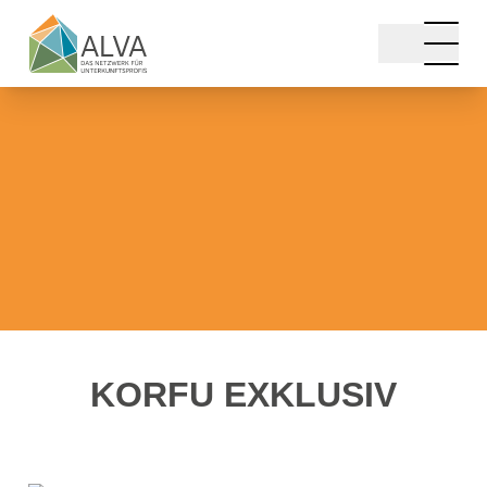
ALVA
Über ALVA
Qualitätsstandards
Join ALVA
ALVA Historie
Presse
KORFU EXKLUSIV
Netzwerk
Unterkunftsanbieter
Branchenpartner