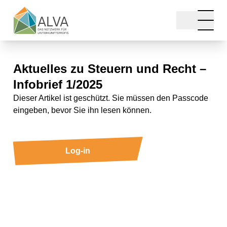
Aktuelles zu Steuern und Recht –
ALVA
Infobrief 1/2025
Über ALVA
Dieser Artikel ist geschützt. Sie müssen den Passcode
Qualitätsstandards
eingeben, bevor Sie ihn lesen können.
Join ALVA
ALVA Historie
Log-in
Presse
Netzwerk
Unterkunftsanbieter
Branchenpartner