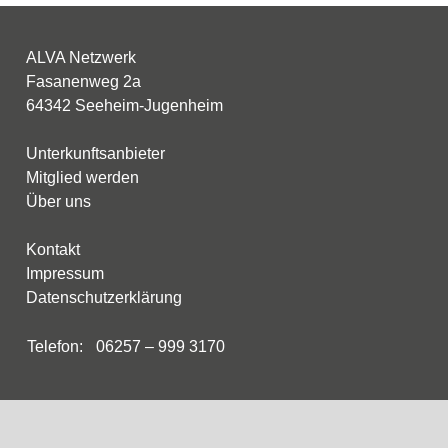
Branchenverzeichnis
ALVA Netzwerk
ALVA Campus
Fasanenweg 2a
64342 Seeheim-Jugenheim
Termine
Unterkunftsanbieter
Mitglied werden
Jetzt Netzwerk beitreten
Über uns
Kontakt
Impressum
Datenschutzerklärung
Telefon:
06257 – 999 3170