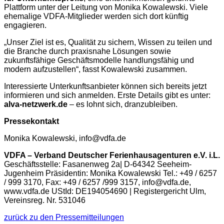
Plattform unter der Leitung von Monika Kowalewski. Viele
ehemalige VDFA-Mitglieder werden sich dort künftig
engagieren.
„Unser Ziel ist es, Qualität zu sichern, Wissen zu teilen und
die Branche durch praxisnahe Lösungen sowie
zukunftsfähige Geschäftsmodelle handlungsfähig und
modern aufzustellen“, fasst Kowalewski zusammen.
Interessierte Unterkunftsanbieter können sich bereits jetzt
informieren und sich anmelden. Erste Details gibt es unter:
alva-netzwerk.de
– es lohnt sich, dranzubleiben.
Pressekontakt
Monika Kowalewski, info@vdfa.de
VDFA – Verband Deutscher Ferienhausagenturen e.V. i.L.
Geschäftsstelle: Fasanenweg 2a| D-64342 Seeheim-
Jugenheim Präsidentin: Monika Kowalewski Tel.: +49 / 6257
/ 999 3170, Fax: +49 / 6257 /999 3157, info@vdfa.de,
www.vdfa.de UStId: DE194054690 | Registergericht Ulm,
Vereinsreg. Nr. 531046
zurück zu den Pressemitteilungen