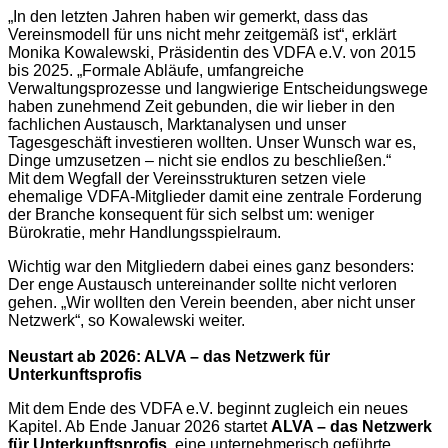
„In den letzten Jahren haben wir gemerkt, dass das
Vereinsmodell für uns nicht mehr zeitgemäß ist“, erklärt
Monika Kowalewski, Präsidentin des VDFA e.V. von 2015
bis 2025. „Formale Abläufe, umfangreiche
Verwaltungsprozesse und langwierige Entscheidungswege
haben zunehmend Zeit gebunden, die wir lieber in den
fachlichen Austausch, Marktanalysen und unser
Tagesgeschäft investieren wollten. Unser Wunsch war es,
Dinge umzusetzen – nicht sie endlos zu beschließen.“
Mit dem Wegfall der Vereinsstrukturen setzen viele
ehemalige VDFA-Mitglieder damit eine zentrale Forderung
der Branche konsequent für sich selbst um: weniger
Bürokratie, mehr Handlungsspielraum.
Wichtig war den Mitgliedern dabei eines ganz besonders:
Der enge Austausch untereinander sollte nicht verloren
gehen. „Wir wollten den Verein beenden, aber nicht unser
Netzwerk“, so Kowalewski weiter.
Neustart ab 2026: ALVA – das Netzwerk für
Unterkunftsprofis
Mit dem Ende des VDFA e.V. beginnt zugleich ein neues
Kapitel. Ab Ende Januar 2026 startet
ALVA – das Netzwerk
für Unterkunftsprofis
, eine unternehmerisch geführte